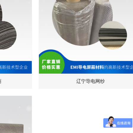
商
辽宁导电网纱