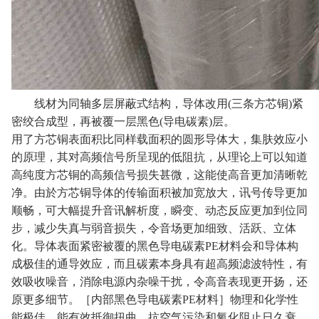
线材为同轴多层屏蔽式结构，导体改用(三条方芯铜)紧
密绞合成型，再被覆一层黑色(导电碳素)层。
用了方芯铜表面积比同样载面积的圆形导体大，集肤效应小
的原理，其对高频信号所呈现的低阻抗，从理论上可以知道
高纯度方芯铜的高频信号损失甚微，这能使高音更加清晰乾
净。由於方芯铜导体的传输面积被加宽放大，讯号传导更加
顺畅，可大幅提升音讯解析度，瞬变、动态反应更加到位同
步，减少失真与弱音损失，令音场更加细致、活跃、立体
化。导体表面紧密被覆的黑色导电碳素PE材料会和导体构
成极佳的通导效应，而且碳素本身具有超高频滤波特性，有
效吸收噪音，消除电源内杂噪干扰，令高音表现更开扬，还
原更多细节。［内部黑色导电碳素PE材料］物理和化学性
能极佳，能有效抵御扭曲，抗空气污染和氧化阻止日久衰